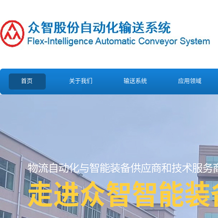
首页
关于我们
输送系统
应用领域
公司简介
柔性链板平面循环装配生产线
汽车电力
企业文化
柔性链爬坡提升转弯输送机
食品饮料
营业执照
柔性链板夹持夹瓶垂直提升输
轴承机械
送机
公司荣誉
日化包
水平缓存转弯齿形链输送线
组织架构
生活用
柔性链螺旋缓存上下坡输送机
物流
可调间距双道托盘柔性链板输
送机
上下层工装板柔性输送线