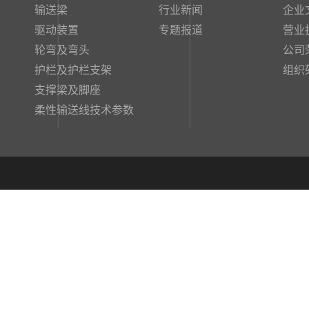
输送梁
行业新闻
企业
驱动装置
专题报道
营业
轮弯及弯头
公司
护栏及护栏支架
组织
支撑梁及脚座
柔性输送线技术参数