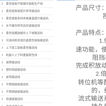
柔性链板平面循环装配生产线
产品尺寸
柔性链爬坡提升转弯输送机
柔性链板夹持夹瓶垂直提升输送机
水平缓存转弯齿形链输送线
产品特点
柔性链螺旋缓存上下坡输送机
1.
可调间距双道托盘柔性链板输送机
速功能，
上下层工装板柔性输送线
机器人上下料重载柔性线
阻
挡
滚筒输送线
完成积放
塑料网链输送线
2.
皮带输送线
转位机等
不锈钢链板输送机
的，经
不锈钢链板输送机
流式输送
倍速链输送机