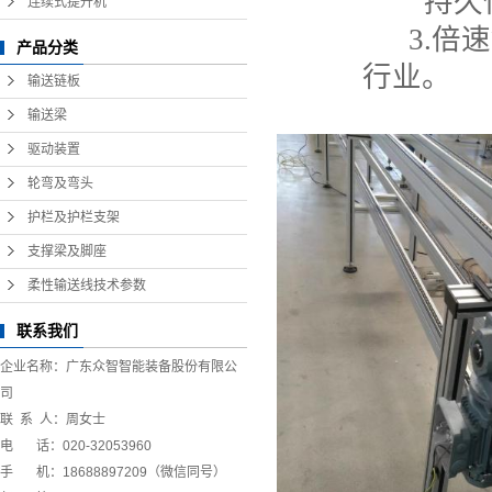
持久性
连续式提升机
3.
倍速
产品分类
行业
。
输送链板
输送梁
驱动装置
轮弯及弯头
护栏及护栏支架
支撑梁及脚座
柔性输送线技术参数
联系我们
企业名称：广东众智智能装备股份有限公
司
联 系 人：周女士
电 话：020-32053960
手 机：18688897209（微信同号）