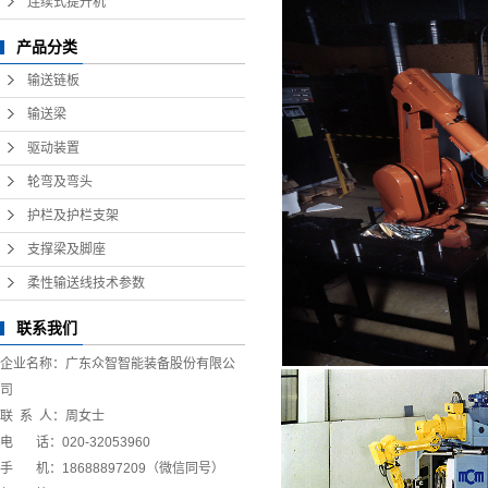
连续式提升机
产品分类
输送链板
输送梁
驱动装置
轮弯及弯头
护栏及护栏支架
支撑梁及脚座
柔性输送线技术参数
联系我们
企业名称：广东众智智能装备股份有限公
司
联 系 人：周女士
电 话：020-32053960
手 机：18688897209（微信同号）