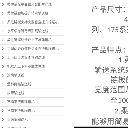
柔性链板平面循环装配生产线
产品尺寸
柔性链爬坡提升转弯输送机
4
柔性链板夹持夹瓶垂直提升输送机
列、
系
175
水平缓存转弯齿形链输送线
柔性链螺旋缓存上下坡输送机
产品特点
可调间距双道托盘柔性链板输送机
上下层工装板柔性输送线
1.
机器人上下料重载柔性线
输送系统
滚筒输送线
链板的
塑料网链输送线
宽度范围
皮带输送线
至
50
不锈钢链板输送机
2.
不锈钢链板输送机
能够用简
倍速链输送机