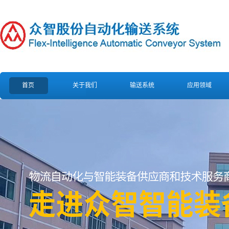
首页
关于我们
输送系统
应用领域
公司简介
柔性链板平面循环装配生产线
汽车电力
企业文化
柔性链爬坡提升转弯输送机
食品饮料
营业执照
柔性链板夹持夹瓶垂直提升输
轴承机械
送机
公司荣誉
日化包
水平缓存转弯齿形链输送线
组织架构
生活用
柔性链螺旋缓存上下坡输送机
物流
可调间距双道托盘柔性链板输
送机
上下层工装板柔性输送线